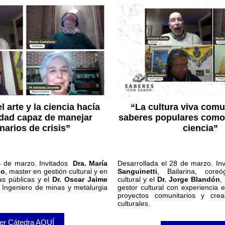
l arte y la ciencia hacía
“La cultura viva comun
dad capaz de manejar
saberes populares como 
narios de crisis”
ciencia”
14 de marzo.
Invitados
Dra. María
Desarrollada el 28 de marzo.
In
lo
, master en gestión cultural y en
Sanguinetti
, Bailarina, core
cas públicas y el
Dr. Oscar Jaime
cultural y el
Dr. Jorge Blandón
,
, Ingeniero de minas y metalurgia
gestor cultural con experiencia e
proyectos comunitarios y crea
culturales.
er Cátedra AQUÍ