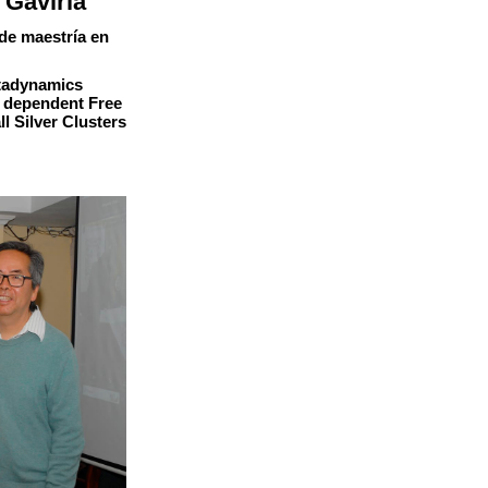
 Gaviria
de maestría en
etadynamics
 dependent Free
l Silver Clusters