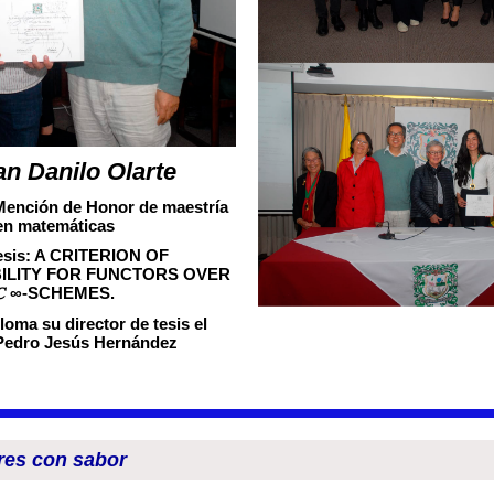
an Danilo Olarte
Mención de Honor de maestría
en matemáticas
tesis: A CRITERION OF
ILITY FOR FUNCTORS OVER
𝐶 ∞-SCHEMES.
loma su director de tesis el
 Pedro Jesús Hernández
res con sabor