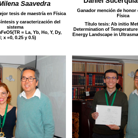
Daniel Sucerquia
Milena Saavedra
Ganador mención de honor 
jor tesis de maestría en Física
Física
Síntesis y caracterización del
Título tesis: Ab initio M
sistema
Determination of Temperature
eO5(TR = La, Yb, Ho, Y, Dy,
Energy Landscape in Ultrasmal
; x =0, 0.25 y 0.5)