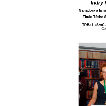
Indry 
Ganadora a la me
Título Tésis: 
TRBa1-xSrxCuF
Gd