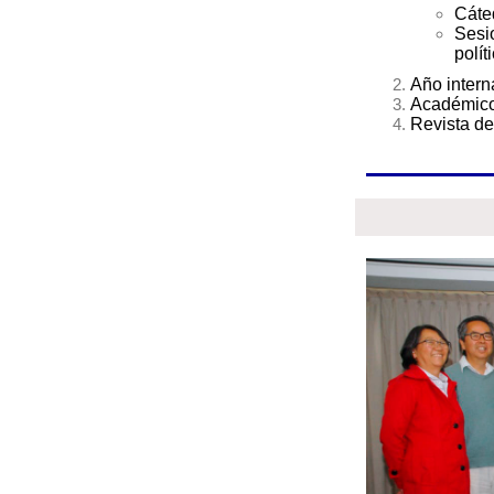
Cáte
Ses
polít
Año intern
Académico
Revista de